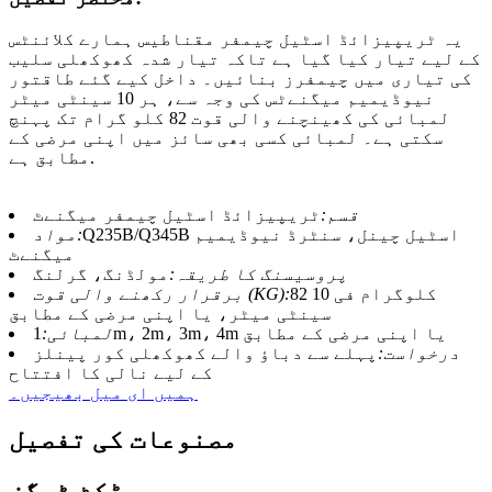
یہ ٹریپیزائڈ اسٹیل چیمفر مقناطیس ہمارے کلائنٹس
کے لیے تیار کیا گیا ہے تاکہ تیار شدہ کھوکھلی سلیب
کی تیاری میں چیمفرز بنائیں۔ داخل کیے گئے طاقتور
نیوڈیمیم میگنےٹس کی وجہ سے، ہر 10 سینٹی میٹر
لمبائی کی کھینچنے والی قوت 82 کلو گرام تک پہنچ
سکتی ہے۔ لمبائی کسی بھی سائز میں اپنی مرضی کے
مطابق ہے.
قسم:
ٹریپیزائڈ اسٹیل چیمفر میگنےٹ
Q235B/Q345B اسٹیل چینل، سنٹرڈ نیوڈیمیم
مواد:
میگنےٹ
پروسیسنگ کا طریقہ:
مولڈنگ، گرلنگ
82 کلوگرام فی 10
برقرار رکھنے والی قوت (KG):
سینٹی میٹر، یا اپنی مرضی کے مطابق
1m، 2m، 3m، 4m یا اپنی مرضی کے مطابق
لمبائی:
درخواست:
پہلے سے دباؤ والے کھوکھلی کور پینلز
کے لیے نالی کا افتتاح
ہمیں ای میل بھیجیں۔
مصنوعات کی تفصیل
پروڈکٹ ٹیگز