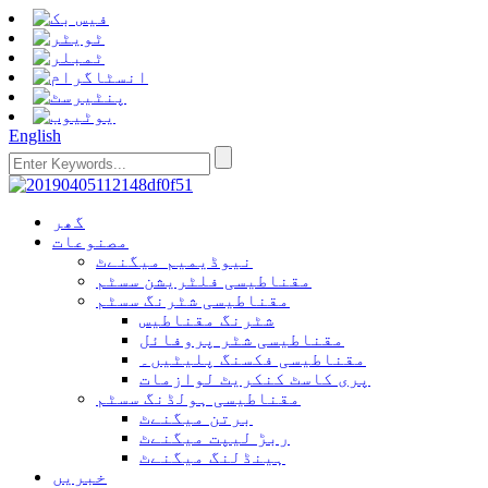
English
گھر
مصنوعات
نیوڈیمیم میگنےٹ
مقناطیسی فلٹریشن سسٹم
مقناطیسی شٹرنگ سسٹم
شٹرنگ مقناطیس
مقناطیسی شٹر پروفائل
مقناطیسی فکسنگ پلیٹیں۔
پری کاسٹ کنکریٹ لوازمات
مقناطیسی ہولڈنگ سسٹم
برتن میگنےٹ
ربڑ لیپت میگنےٹ
ہینڈلنگ میگنےٹ
خبریں