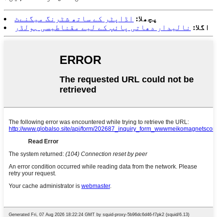
پچھلا:
اڈاپٹر کے ساتھ شٹرنگ میگنےٹ
اگلا:
نالیدار دھاتی پائپ کے لیے مقناطیسی ہولڈر