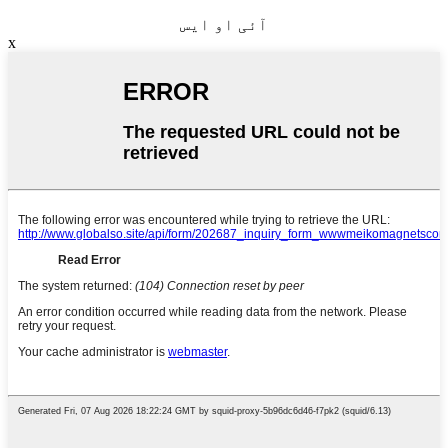
آئی او ایس
x