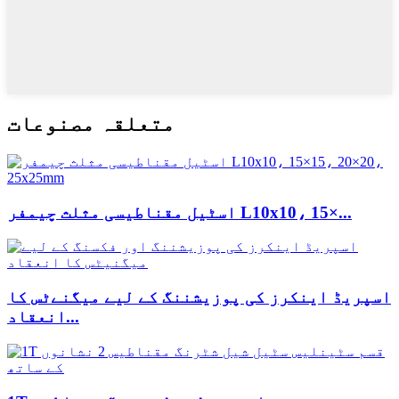
متعلقہ مصنوعات
اسٹیل مقناطیسی مثلث چیمفر L10x10، 15×...
اسپریڈ اینکرز کی پوزیشننگ کے لیے میگنےٹس کا
انعقاد...