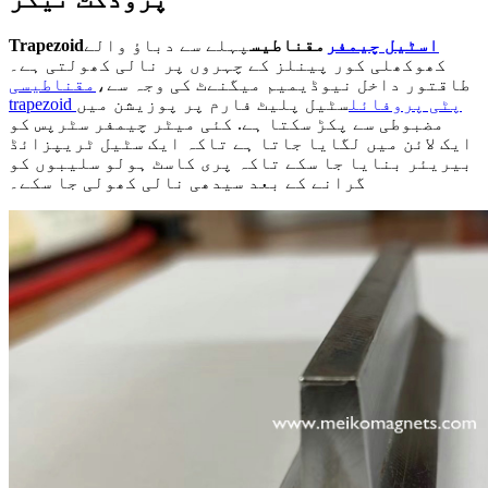
اسٹیل چیمفر
مقناطیس
پہلے سے دباؤ والے
Trapezoid
کھوکھلی کور پینلز کے چہروں پر نالی کھولتی ہے۔
طاقتور داخل نیوڈیمیم میگنےٹ کی وجہ سے،
مقناطیسی
trapezoid پٹی پروفائل
سٹیل پلیٹ فارم پر پوزیشن میں
مضبوطی سے پکڑ سکتا ہے. کئی میٹر چیمفر سٹرپس کو
ایک لائن میں لگایا جاتا ہے تاکہ ایک سٹیل ٹریپزائڈ
بیریئر بنایا جا سکے تاکہ پری کاسٹ ہولو سلیبوں کو
گرانے کے بعد سیدھی نالی کھولی جا سکے۔