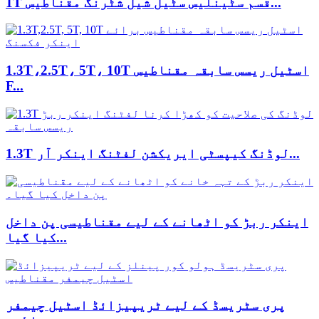
1T قسم سٹینلیس سٹیل شیل شٹرنگ مقناطیس...
1.3T،2.5T، 5T، 10T اسٹیل ریسس سابقہ ​​مقناطیس
F...
1.3T لوڈنگ کیپسٹی ایریکشن لفٹنگ اینکر آر...
اینکر ربڑ کو اٹھانے کے لیے مقناطیسی پن داخل
کیا گیا...
پری سٹریسڈ کے لیے ٹریپیزائڈ اسٹیل چیمفر