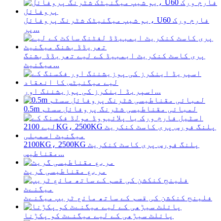
یو شیپ میگنیٹک شٹرنگ پروفائل، U60 فارم ورک
پر...
پری کاسٹ کنکریٹ ایمبیڈ کے لیے تھریڈڈ بشنگ
میگنیٹ...
اسپریڈ اینکرز کی پوزیشننگ اور...
0.5m لمبائی مقناطیسی شٹرنگ پروفائل سسٹم
2100KG، 2500KG پلنگ فورس پری کاسٹ کنکریٹ
مقناطیس...
مربع مقناطیسی گریٹ
فلینج کنکشن کی قسم کے ساتھ مائع ٹریپ میگنےٹ
پائلٹ سیڑھی کے لیے میگنےٹ کو پکڑنا