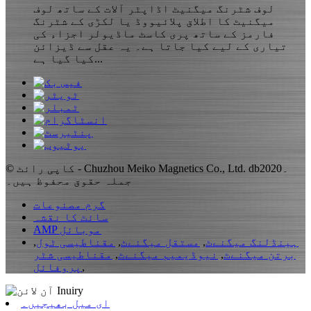
لوف شٹرنگ میگنیٹ اڈاپٹر آلات کے ساتھ لوف
میگنیٹ کا اطلاق پلائیووڈ یا لکڑی کے شٹرنگ
فارمز کے ساتھ پری کاسٹ ماڈیولر اجزاء کی
تیاری کے لیے کیا جاتا ہے۔ یہ عقل سے ڈیزائن
کیا گیا ہے...
© کاپی رائٹ - Chuzhou Meiko Magnetics Co., Ltd. db2020۔
جملہ حقوق محفوظ ہیں۔
گرم مصنوعات
سائٹ کا نقشہ
AMP موبائل
ہینڈلنگ میگنےٹ
,
مستقل میگنےٹ
,
مقناطیسی ٹول
,
برتن میگنےٹ
,
نیوڈیمیم میگنےٹ
,
مقناطیسی شٹر
,
پروفائل
ای میل بھیجیں۔