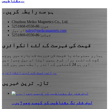
مقناطیس...
ہم سے رابطہ کریں۔
Chuzhou Meiko Magnetics Co., Ltd.
فون: 86-0550-5251868
sales@meikomagnets.com
ای میل:
فیکس: 86-0550-5251869
قیمت کی فہرست کے لئے انکوائری
ہماری مصنوعات یا قیمت کی فہرست کے بارے میں پوچھ
گچھ کے لئے، براہ کرم ہمیں اپنا ای میل چھوڑ دیں
اور ہم 24 گھنٹوں کے اندر رابطے میں ہوں گے۔
پرائس لسٹ کے لیے انکوائری
تازہ ترین خبریں
لوف شٹرنگ مقناطیس کو کیسے چھوڑیں۔