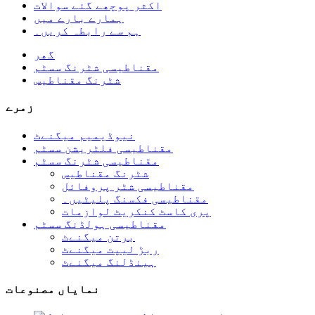
اکثر پوچھے گئے سوالات
ہمارے بارے میں
ہم سے رابطہ کریں۔
گھر
مقناطیسی شٹرنگ سسٹم
شٹرنگ مقناطیس
زمرے
نیوڈیمیم میگنےٹ
مقناطیسی فلٹریشن سسٹم
مقناطیسی شٹرنگ سسٹم
شٹرنگ مقناطیس
مقناطیسی شٹر پروفائل
مقناطیسی فکسنگ پلیٹیں۔
پری کاسٹ کنکریٹ لوازمات
مقناطیسی ہولڈنگ سسٹم
برتن میگنےٹ
ربڑ لیپت میگنےٹ
ہینڈلنگ میگنےٹ
نمایاں مصنوعات