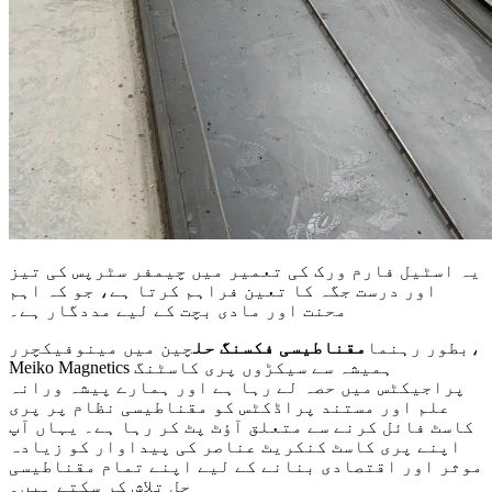
یہ اسٹیل فارم ورک کی تعمیر میں چیمفر سٹرپس کی تیز
اور درست جگہ کا تعین فراہم کرتا ہے، جو کہ اہم
محنت اور مادی بچت کے لیے مددگار ہے۔
بطور رہنما
مقناطیسی فکسنگ حل
چین میں مینوفیکچرر،
Meiko Magnetics ہمیشہ سے سیکڑوں پری کاسٹنگ
پراجیکٹس میں حصہ لے رہا ہے اور ہمارے پیشہ ورانہ
علم اور مستند پراڈکٹس کو مقناطیسی نظام پر پری
کاسٹ فائل کرنے سے متعلق آؤٹ پٹ کر رہا ہے۔ یہاں آپ
اپنے پری کاسٹ کنکریٹ عناصر کی پیداوار کو زیادہ
موثر اور اقتصادی بنانے کے لیے اپنے تمام مقناطیسی
حل تلاش کر سکتے ہیں۔