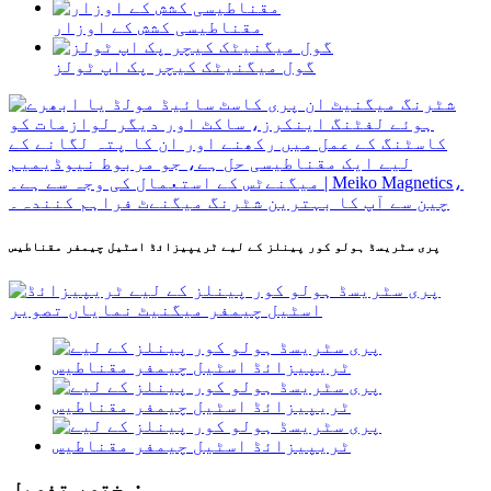
مقناطیسی کشش کے اوزار
گول میگنیٹک کیچر پک اپ ٹولز
پری سٹریسڈ ہولو کور پینلز کے لیے ٹریپیزائڈ اسٹیل چیمفر مقناطیس
مختصر تفصیل: