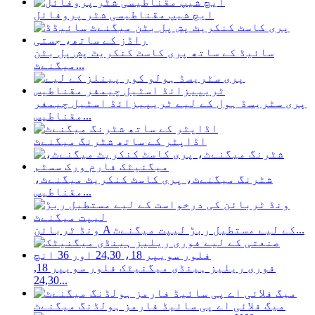
ایچ شیپ مقناطیسی شٹر پروفائل
سائیڈ کے ساتھ پری کاسٹ کنکریٹ پش پل بٹن
میگنےٹ...
پری سٹریسڈ ہول کے لیے ٹریپیزائڈ اسٹیل چیمفر
مقناطیس...
اڈاپٹر کے ساتھ شٹرنگ میگنےٹ
شٹرنگ میگنےٹ، پری کاسٹ کنکریٹ میگنےٹ،
مقناطیس...
ونڈ ٹربائن A کے لیے مستطیل ربڑ لیپت میگنےٹ...
فوری ریلیز ہینڈی میگنیٹک فلور سویپر 18,
24,30...
میگ فلائی اے پی سائیڈ فارمز ہولڈنگ میگنےٹ